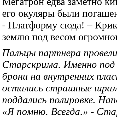
Мегатрон едва заметно кив
его окуляры были погаше
- Платформу сюда! – Крик
землю под весом огромног
Пальцы партнера провели 
Старскрима. Именно под
брони на внутренних пла
остались страшные шрам
поддались полировке. На
«Я помню. Всегда.» - Ст