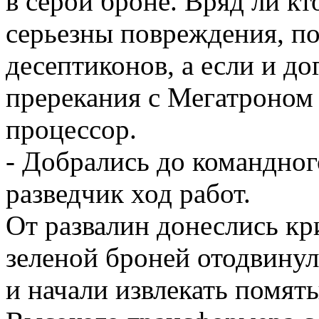
в серой броне. Вряд ли кт
серьезны повреждения, п
десептиконов, а если и до
пререкания с Мегатроном
процессор.
- Добрались до командног
разведчик ход работ.
От развалин донеслись кр
зеленой броней отодвину
и начали извлекать помят